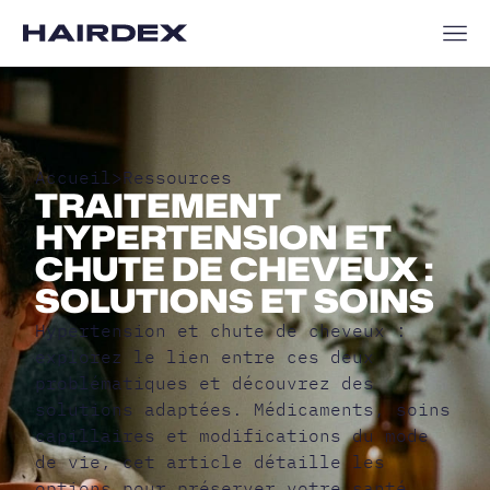
Accueil
>
Ressources
TRAITEMENT
HYPERTENSION ET
CHUTE DE CHEVEUX :
SOLUTIONS ET SOINS
Hypertension et chute de cheveux :
explorez le lien entre ces deux
problématiques et découvrez des
solutions adaptées. Médicaments, soins
capillaires et modifications du mode
de vie, cet article détaille les
options pour préserver votre santé