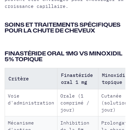
croissance capillaire.
SOINS ET TRAITEMENTS SPÉCIFIQUES
POUR LA CHUTE DE CHEVEUX
FINASTÉRIDE ORAL 1MG VS MINOXIDIL
5% TOPIQUE
Finastéride
Minoxidil
Critère
oral 1 mg
topique 5
Voie
Orale (1
Cutanée
d'administration
comprimé /
(solution
jour)
jour)
Mécanisme
Inhibition
Prolongat
d'action
de la 5α-
la phase