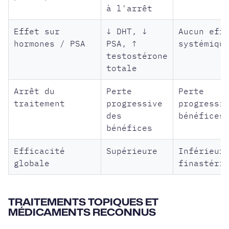
à l'arrêt
Effet sur
↓ DHT, ↓
Aucun eff
hormones / PSA
PSA, ↑
systémiqu
testostérone
totale
Arrêt du
Perte
Perte
traitement
progressive
progressi
des
bénéfices
bénéfices
Efficacité
Supérieure
Inférieur
globale
finastéri
TRAITEMENTS TOPIQUES ET
MÉDICAMENTS RECONNUS