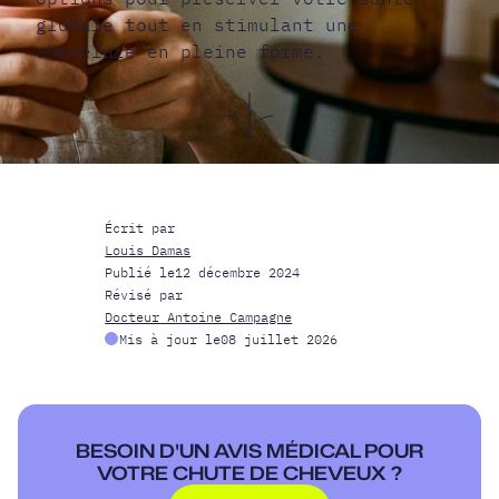
globale tout en stimulant une
chevelure en pleine forme.
Écrit par
Louis Damas
Publié le
12 décembre 2024
Révisé par
Docteur Antoine Campagne
Mis à jour le
08 juillet 2026
BESOIN D'UN AVIS MÉDICAL POUR
VOTRE CHUTE DE CHEVEUX ?