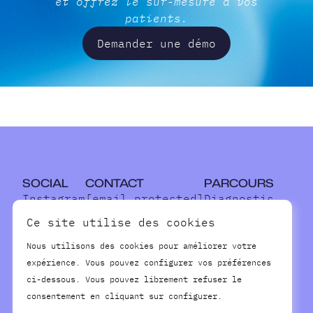
et offrez le sur-mesure à vos
patients.
Demander une démo
SOCIAL
CONTACT
PARCOURS
Instagram
[email protected]
Diagnostic
Linkedin
07 66 39 90 76
Traitements
Ce site utilise des cookies
Youtube
Suivi
Nous utilisons des cookies pour améliorer votre
TikTok
expérience. Vous pouvez configurer vos préférences
CONTENU
LÉGAL
ci-dessous. Vous pouvez librement refuser le
À propos
Conditions générales
consentement en cliquant sur configurer.
L'équipe
Confidentialité