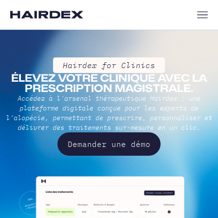
Hairdex for Clinics
ÉLEVEZ VOTRE CLINIQUE AVEC LA
PRESCRIPTION MAGISTRALE.
Accédez à l'arsenal thérapeutique Hairdex : une
plateforme digitale conçue pour les experts de
l'alopécie, permettant de prescrire, personnaliser et
délivrer des traitements sur-mesure en un clic.
Demander une démo