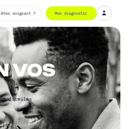
Mon diagnostic
 êtes soignant ?
Mon diagnostic
N VOS
 et formulés
nance
nance