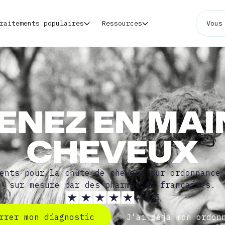
raitements populaires
Ressources
Vous
ENEZ EN MAI
CHEVEUX
ents pour la chute de cheveux sur ordonnance
sur mesure par des pharmacies françaises.
4,8/5
rrer mon diagnostic
J'ai déjà mon ordon
rrer mon diagnostic
J'ai déjà mon ordon