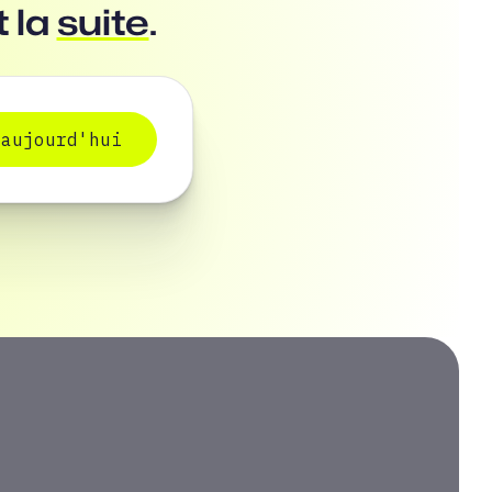
t la
suite
.
 aujourd'hui
 aujourd'hui