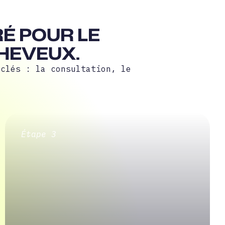
É POUR LE
CHEVEUX.
 clés : la consultation, le
rrer mon diagnostic
Étape 3