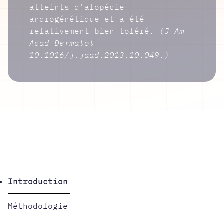
atteints d'alopécie
androgénétique et a été
relativement bien toléré.
(J Am
Acad Dermatol
10.1016/j.jaad.2013.10.049.)
Introduction
Méthodologie