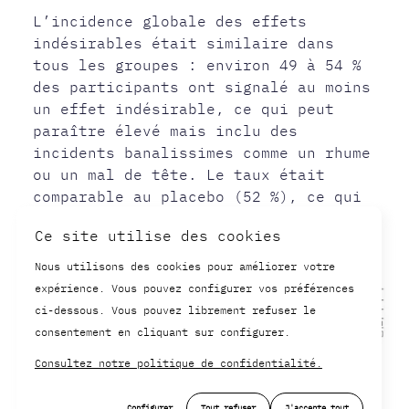
L’incidence globale des effets
indésirables était similaire dans
tous les groupes : environ 49 à 54 %
des participants ont signalé au moins
un effet indésirable, ce qui peut
paraître élevé mais inclu des
incidents banalissimes comme un rhume
ou un mal de tête. Le taux était
comparable au placebo (52 %), ce qui
confirme que la plupart de ces
Ce site utilise des cookies
événements n’étaient pas liés au
médicament.
Nous utilisons des cookies pour améliorer votre
expérience. Vous pouvez configurer vos préférences
ci-dessous. Vous pouvez librement refuser le
consentement en cliquant sur configurer.
Consultez notre politique de confidentialité.
Configurer
Tout refuser
J'accepte tout