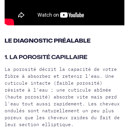
LE DIAGNOSTIC PRÉALABLE
1. LA POROSITÉ CAPILLAIRE
La porosité décrit la capacité de votre
fibre à absorber et retenir l'eau. Une
cuticule intacte (faible porosité)
résiste à l'eau ; une cuticule abîmée
(
haute porosité
) absorbe vite mais perd
l'eau tout aussi rapidement. Les cheveux
ondulés sont naturellement un peu plus
poreux que les cheveux raides du fait de
leur section elliptique.