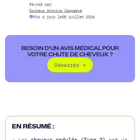
Révisé par
Docteur Antoine Campagne
Mis à jour le
08 juillet 2026
BESOIN D'UN AVIS MÉDICAL POUR
VOTRE CHUTE DE CHEVEUX ?
Démarrer
→
Démarrer
EN RÉSUMÉ :
• Les
cheveux ondulés (Type 2)
ont un