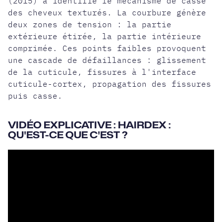
(2015) a identifié le mécanisme de casse
des cheveux texturés. La courbure génère
deux zones de tension : la partie
extérieure étirée, la partie intérieure
comprimée. Ces points faibles provoquent
une cascade de défaillances : glissement
de la cuticule, fissures à l'interface
cuticule-cortex, propagation des fissures
puis casse.
VIDÉO EXPLICATIVE : HAIRDEX :
QU'EST-CE QUE C'EST ?