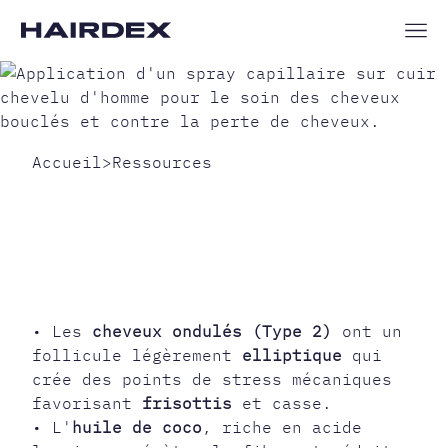
Accueil
>
Ressources
ROUTINE POUR
CHEVEUX ONDULÉS
ET BOUCLÉS :
ASTUCES
NATURELLES
• Les
cheveux ondulés (Type 2)
ont un
follicule légèrement
elliptique
qui
crée des points de stress mécaniques
favorisant
frisottis
et casse.
• L'
huile de coco
, riche en acide