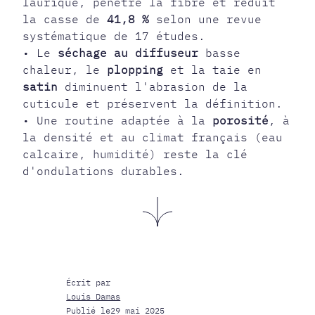
laurique, pénètre la fibre et réduit
la casse de
41,8 %
selon une revue
systématique de 17 études.
• Le
séchage au diffuseur
basse
chaleur, le
plopping
et la taie en
satin
diminuent l'abrasion de la
cuticule et préservent la définition.
• Une routine adaptée à la
porosité
, à
la densité et au climat français (eau
calcaire, humidité) reste la clé
d'ondulations durables.
Écrit par
Louis Damas
Publié le
29 mai 2025