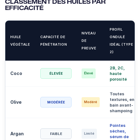
CLASSEMENT DES HUILES PAR
EFFICACITÉ
PROFIL
NIVEAU
HUILE
CAPACITÉ DE
ONDULÉ
DE
VÉGÉTALE
PÉNÉTRATION
IDÉAL (TYPE
PREUVE
2)
2B, 2C,
Coco
haute
ÉLEVÉE
Élevé
porosité
Toutes
textures, en
Olive
MODÉRÉE
Modéré
bain avant-
shampoing
Pointes
sèches,
Argan
FAIBLE
Limité
sérum de