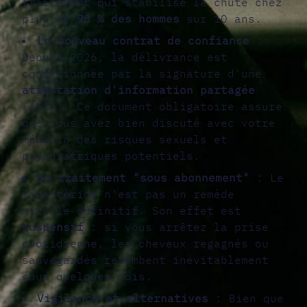
traitement qui stabilise la chute chez
plus de
90 % des hommes
sur 10 ans.
Le nouveau contrat de confiance
:
Depuis 2026, la délivrance est
conditionnée par la signature d'une
attestation d'information partagée
(ANSM). Ce document obligatoire assure
que vous avez bien discuté avec votre
médecin des risques sexuels et
psychiatriques potentiels.
Un traitement "sous abonnement"
: Le
finastéride n'est pas un remède
miracle définitif. Son effet est
suspensif
: si vous arrêtez la prise
quotidienne, les cheveux regagnés ou
sauvegardés retombent inévitablement
sous quelques mois.
Vigilance et alternatives
: Bien que