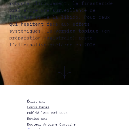
robuste cliniquement, le finastéride
oral exige une surveillance de
l'humeur et de la libido. Pour ceux
qui hésitent face aux effets
systémiques, la
version topique
(en
préparation magistrale) reste
l'alternative préférée en 2026.
Écrit par
Louis Damas
Publié le
22 mai 2025
Révisé par
Docteur Antoine Campagne