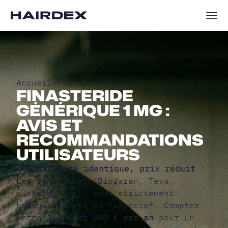
Accueil
>
Ressources
FINASTERIDE
GÉNÉRIQUE 1 MG :
AVIS ET
RECOMMANDATIONS
UTILISATEURS
Efficacité identique, prix réduit
:
Les génériques (Biogaran, Teva,
Viatris, etc.) sont strictement
bioéquivalents au Propecia®. Comptez
entre
150 € et 300 € par an
pour un