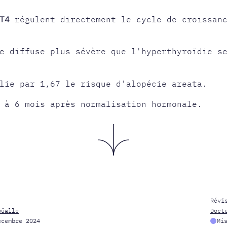
T4
régulent directement le cycle de croissanc
e diffuse plus sévère que l'hyperthyroïdie s
lie par 1,67 le risque d'alopécie areata.
 à 6 mois après normalisation hormonale.
Révi
oüalle
Doct
écembre 2024
Mi