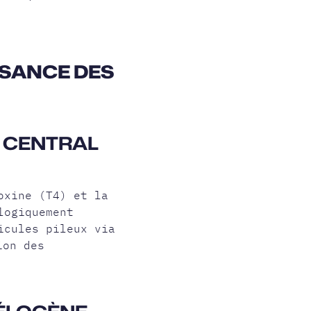
SSANCE DES
E CENTRAL
oxine (T4) et la
logiquement
icules pileux via
ion des