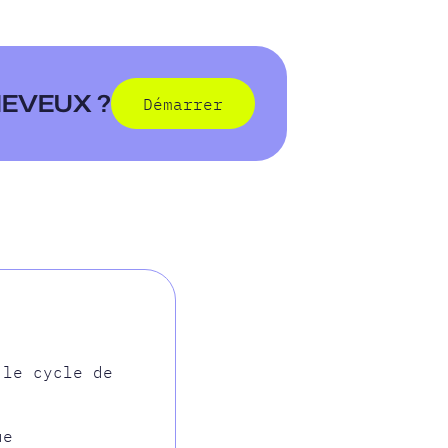
HEVEUX ?
Démarrer
Démarrer
le cycle de
ue