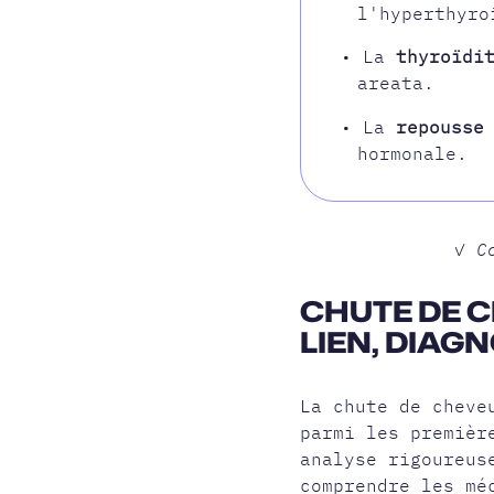
l'hyperthyro
• La
thyroïdi
areata.
• La
repousse
hormonale.
✓ C
CHUTE DE C
LIEN, DIAG
La chute de cheve
parmi les premiè
analyse rigoureus
comprendre les mé