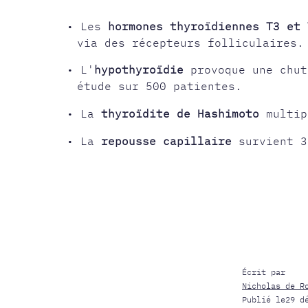
• Les
hormones thyroïdiennes T3 et 
via des récepteurs folliculaires.
• L'
hypothyroïdie
provoque une chut
étude sur 500 patientes.
• La
thyroïdite de Hashimoto
multip
• La
repousse capillaire
survient 3
Écrit par
Nicholas de R
Publié le
29 d