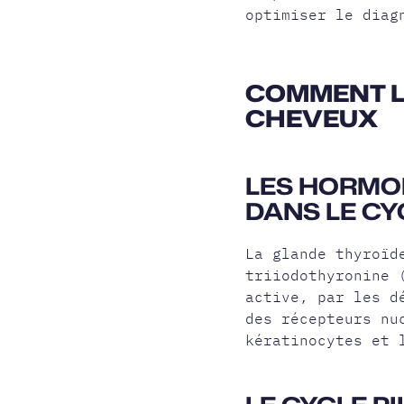
optimiser le diag
COMMENT L
CHEVEUX
LES HORMON
DANS LE CY
La glande thyroïd
triiodothyronine 
active, par les d
des récepteurs nu
kératinocytes et 