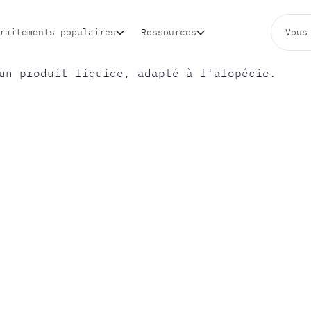
raitements populaires
Ressources
Vous
 CHEVEUX
DE :
DRE ET