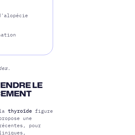
d'alopécie
sation
dex.
RENDRE LE
ACEMENT
 la
thyroïde
figure
propose une
récentes, pour
liniques,