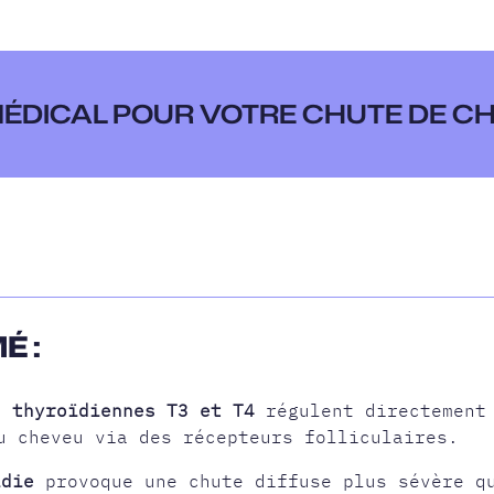
 MÉDICAL POUR VOTRE CHUTE DE C
É :
s thyroïdiennes T3 et T4
régulent directement 
u cheveu via des récepteurs folliculaires.
ïdie
provoque une chute diffuse plus sévère q