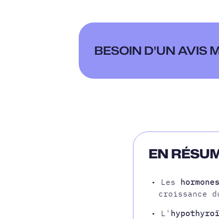
BESOIN D'UN AVIS
EN RÉSUM
• Les
hormone
croissance d
• L'
hypothyro