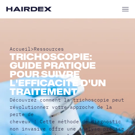
Accueil
>
Ressources
TRICHOSCOPIE:
GUIDE PRATIQUE
POUR SUIVRE
L'EFFICACITÉ D'UN
TRAITEMENT
Découvrez comment la trichoscopie peut
révolutionner votre approche de la
perte de
cheveux ! Cette méthode de diagnostic
non invasive offre une analyse précise