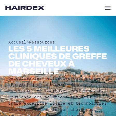
Accueil
>
Ressources
LES 5 MEILLEURES
CLINIQUES DE GREFFE
DE CHEVEUX À
MARSEILLE
Découvrez les meilleures options pour
une greffe de cheveux à Marseille et
alentours, et retrouvez confiance en
vous avec des solutions sur-mesure.
Entre expertise locale et technologies
avancées, faites le bon choix pour
restaurer votre chevelure et