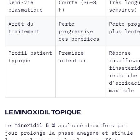
Demi-vie
Courte (~6–8
Très long
plasmatique
h)
semaines)
Arrêt du
Perte
Perte pro
traitement
progressive
plus lent
des bénéfices
Profil patient
Première
Réponse
typique
intention
insuffisa
finastéri
recherche
d'efficac
maximale
LE MINOXIDIL TOPIQUE
Le
minoxidil 5 %
appliqué deux fois par
jour prolonge la phase anagène et stimule