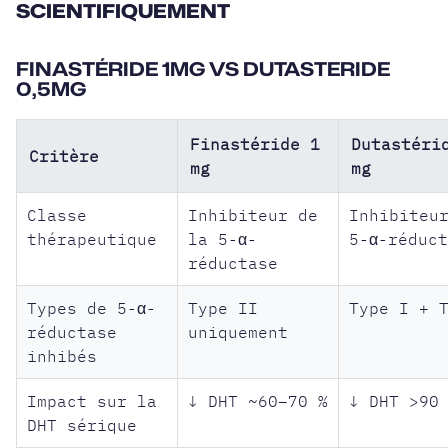
SCIENTIFIQUEMENT
FINASTÉRIDE 1MG VS DUTASTERIDE
0,5MG
Finastéride 1
Dutastéri
Critère
mg
mg
Classe
Inhibiteur de
Inhibiteu
thérapeutique
la 5-α-
5-α-réduc
réductase
Types de 5-α-
Type II
Type I + 
réductase
uniquement
inhibés
Impact sur la
↓ DHT ~60–70 %
↓ DHT >90
DHT sérique