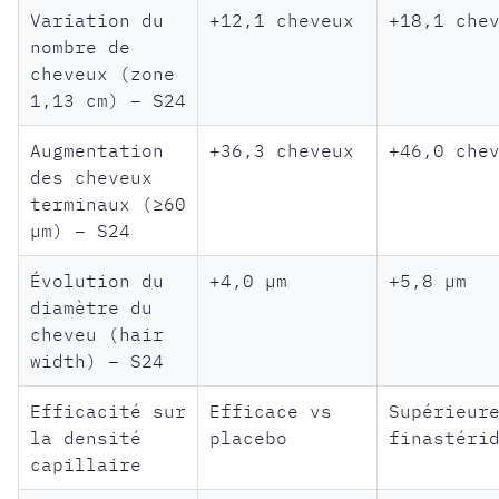
Variation du
+12,1 cheveux
+18,1 che
nombre de
cheveux (zone
1,13 cm) – S24
Augmentation
+36,3 cheveux
+46,0 che
des cheveux
terminaux (≥60
µm) – S24
Évolution du
+4,0 µm
+5,8 µm
diamètre du
cheveu (hair
width) – S24
Efficacité sur
Efficace vs
Supérieur
la densité
placebo
finastéri
capillaire