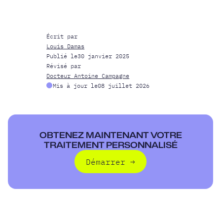
Écrit par
Louis Damas
Publié le
30 janvier 2025
Révisé par
Docteur Antoine Campagne
Mis à jour le
08 juillet 2026
OBTENEZ MAINTENANT VOTRE
TRAITEMENT PERSONNALISÉ
Démarrer
→
Démarrer