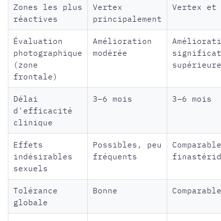
Zones les plus
Vertex
Vertex et
réactives
principalement
Évaluation
Amélioration
Améliorat
photographique
modérée
significa
(zone
supérieur
frontale)
Délai
3–6 mois
3–6 mois
d'efficacité
clinique
Effets
Possibles, peu
Comparabl
indésirables
fréquents
finastéri
sexuels
Tolérance
Bonne
Comparabl
globale