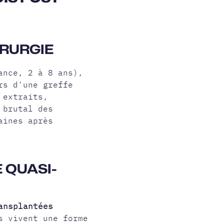
IRURGIE
ance, 2 à 8 ans),
rs d'une greffe
 extraits,
 brutal des
aines après
 QUASI-
ansplantées
s vivent une forme