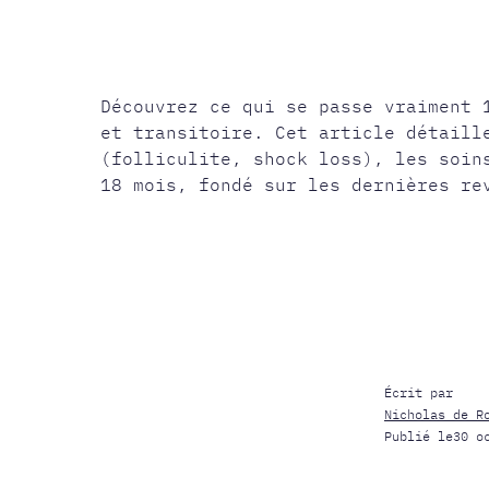
RÉSULTAT
Découvrez ce qui se passe vraiment 
et transitoire. Cet article détaill
(folliculite, shock loss), les soin
18 mois, fondé sur les dernières re
Écrit par
Nicholas de R
Publié le
30 o