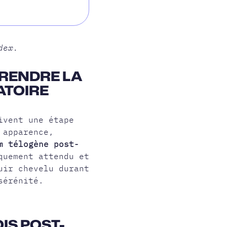
dex.
PRENDRE LA
ATOIRE
ivent une étape
 apparence,
m télogène post-
quement attendu et
uir chevelu durant
sérénité.
IS POST-