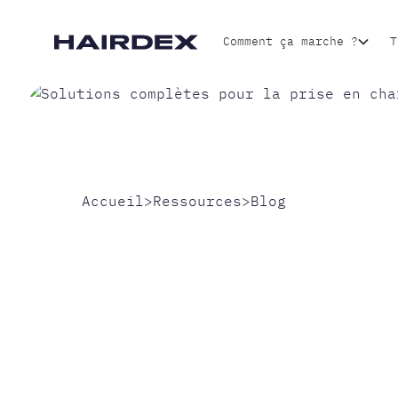
Comment ça marche ?
T
Accueil
>
Ressources
>
Blog
GREFFE D
CHEVEUX 
MOIS : GU
PREMIERS