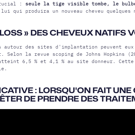
crucial :
seule la tige visible tombe, le bulb
 lui qui produira un nouveau cheveu quelques 
 LOSS » DES CHEVEUX NATIFS V
s autour des sites d'implantation peuvent eux
r. Selon la revue scoping de Johns Hopkins (2
atteint 6,5 % et 4,1 % au site donneur. Cette
le.
CATIVE : LORSQU'ON FAIT UNE 
RÊTER DE PRENDRE DES TRAITE