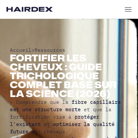
Accueil
>
Ressources
FORTIFIER LES
CHEVEUX : GUIDE
TRICHOLOGIQUE
COMPLET BASÉ SUR
LA SCIENCE (2026)
• Comprendre que la
fibre capillaire
est une structure morte
et que la
fortification vise à
protéger
l'existant
et
optimiser la qualité
future
des cheveux.