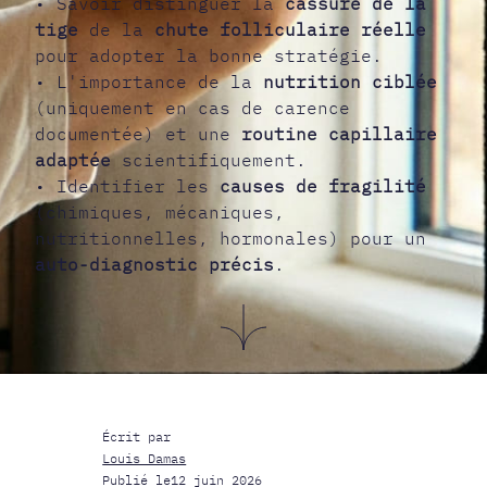
• Savoir distinguer la
cassure de la
tige
de la
chute folliculaire réelle
pour adopter la bonne stratégie.
• L'importance de la
nutrition ciblée
(uniquement en cas de carence
documentée) et une
routine capillaire
adaptée
scientifiquement.
• Identifier les
causes de fragilité
(chimiques, mécaniques,
nutritionnelles, hormonales) pour un
auto-diagnostic précis
.
Écrit par
Louis Damas
Publié le
12 juin 2026