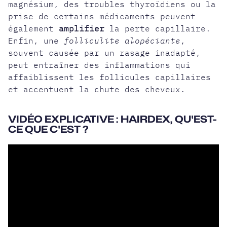
magnésium, des troubles thyroïdiens ou la
prise de certains médicaments peuvent
également
amplifier
la perte capillaire.
Enfin, une
folliculite alopéciante
,
souvent causée par un rasage inadapté,
peut entraîner des inflammations qui
affaiblissent les follicules capillaires
et accentuent la chute des cheveux.
VIDÉO EXPLICATIVE : HAIRDEX, QU'EST-
CE QUE C'EST ?