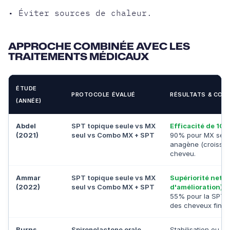
• Éviter sources de chaleur.
APPROCHE COMBINÉE AVEC LES
TRAITEMENTS MÉDICAUX
ÉTUDE
PROTOCOLE ÉVALUÉ
RÉSULTATS & CONC
(ANNÉE)
Abdel
SPT topique seule vs MX
Efficacité de 10
(2021)
seul vs Combo MX + SPT
90% pour MX seul)
anagène (croissan
cheveu.
Ammar
SPT topique seule vs MX
Supériorité nett
(2022)
seul vs Combo MX + SPT
d'amélioration)
v
55% pour la SPT s
des cheveux fins.
Burns
Spironolactone orale
Stabilisation ou b