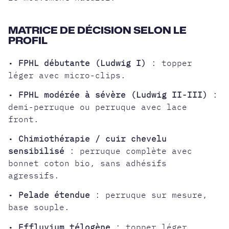
MATRICE DE DÉCISION SELON LE
PROFIL
•
FPHL débutante (Ludwig I)
: topper
léger avec micro-clips.
•
FPHL modérée à sévère (Ludwig II-III)
:
demi-perruque ou perruque avec lace
front.
•
Chimiothérapie / cuir chevelu
sensibilisé
: perruque complète avec
bonnet coton bio, sans adhésifs
agressifs.
•
Pelade étendue
: perruque sur mesure,
base souple.
•
Effluvium télogène
: topper léger