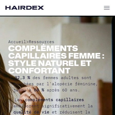
Accueil
>
Ressources
COMPLÉMENTS
CAPILLAIRES FEMME :
STYLE NATUREL ET
CONFORTANT
•
32,3 %
des femmes adultes sont
touchées par l'alopécie féminine,
jusqu'à
68 %
après 60 ans.
• Les
compléments capillaires
améliorent significativement la
qualité de vie
et réduisent la