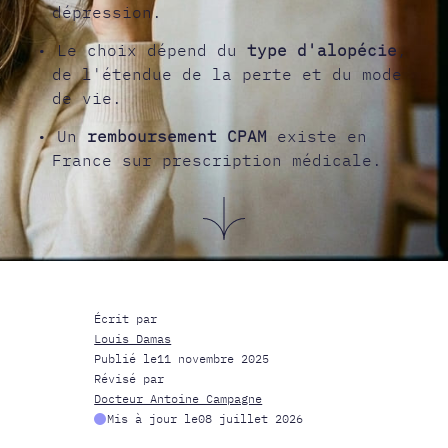
dépression.
• Le choix dépend du
type d'alopécie
,
de l'étendue de la perte et du mode
de vie.
• Un
remboursement CPAM
existe en
France sur prescription médicale.
Écrit par
Louis Damas
Publié le
11 novembre 2025
Révisé par
Docteur Antoine Campagne
Mis à jour le
08 juillet 2026