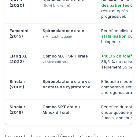
(2020)
des patientes
obti
(Suivi long terme)
résultat après 1 an
progressive).
Famenini
Spironolactone orale
Bénéfice clinique
(2015)
stabilisation
ou d'
± Minoxidil topique
l'alopécie.
Liang XL
Combo MX + SPT orale
+16,75 ch./cm²
en
(2022)
86,5 % de réussite
vs Minoxidil seul
seulement 55 % pou
Sinclair
Spironolactone orale vs
Efficacité modéré
(2005)
Acétate de cyprotérone
comparable entre 
androgènes oraux p
Sinclair
Combo SPT orale +
Bénéfice durable e
(2018)
Minoxidil oral
chute quotidienne.
3 mois, continue j
Le port d'un complément n'exclut pas un