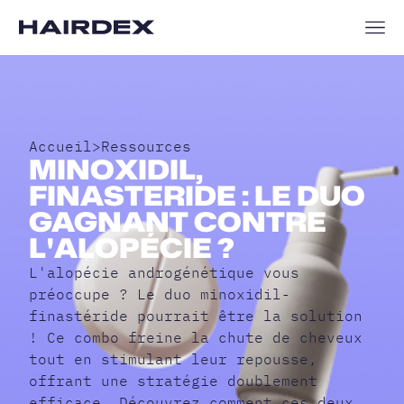
Accueil
>
Ressources
MINOXIDIL,
FINASTERIDE : LE DUO
GAGNANT CONTRE
L'ALOPÉCIE ?
L'alopécie androgénétique vous
préoccupe ? Le duo minoxidil-
finastéride pourrait être la solution
! Ce combo freine la chute de cheveux
tout en stimulant leur repousse,
offrant une stratégie doublement
efficace. Découvrez comment ces deux