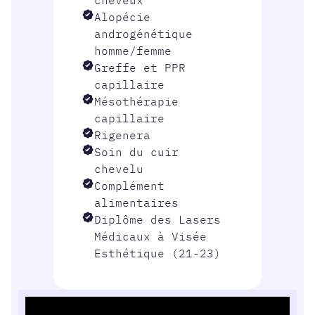
cheveux
Alopécie
androgénétique
homme/femme
Greffe et PPR
capillaire
Mésothérapie
capillaire
Rigenera
Soin du cuir
chevelu
Complément
alimentaires
Diplôme des Lasers
Médicaux à Visée
Esthétique (21-23)