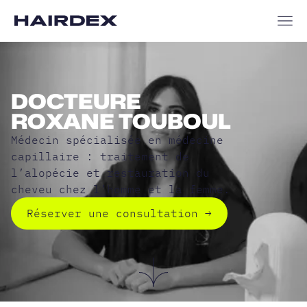
DOCTEURE
ROXANE TOUBOUL
Médecin spécialisée en médecine
capillaire : traitement de
l’alopécie et restauration du
cheveu chez l’homme et la femme.
Réserver une consultation
→
Réserver 