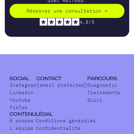
avec Hairdex.
Réserver une consultation
→
R
4,8/5
SOCIAL
CONTACT
PARCOURS
Instagram
[email protected]
Diagnostic
Linkedin
Traitements
Youtube
Suivi
TikTok
CONTENU
LÉGAL
À propos
Conditions générales
L'équipe
Confidentialité