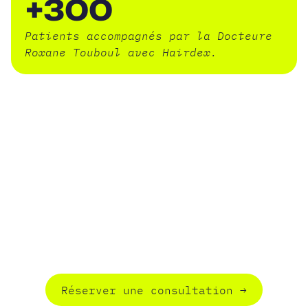
+300
Patients accompagnés par la Docteure
Roxane Touboul avec Hairdex.
VOUS SOUHAITEZ CONSULTER
UN MÉDECIN EXPERT EN CHUTE
DE CHEVEUX ?
Hairdex : le parcours médical complet
pour mettre enfin un terme à votre
alopécie.
Réserver une consultation
→
Rése