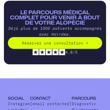
LE PARCOURS MÉDICAL
COMPLET POUR VENIR À BOUT
DE VOTRE ALOPÉCIE
Déjà plus de 1000 patients accompagnés
avec Hairdex.
Réserver une consultation
→
R
4,8/5
SOCIAL
CONTACT
PARCOURS
Instagram
[email protected]
Diagnostic
Linkedin
Traitements