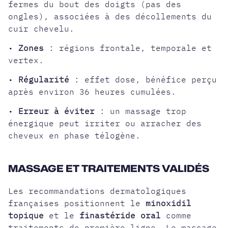
fermes du bout des doigts (pas des
ongles), associées à des décollements du
cuir chevelu.
•
Zones
: régions frontale, temporale et
vertex.
•
Régularité
: effet dose, bénéfice perçu
après environ 36 heures cumulées.
•
Erreur à éviter
: un massage trop
énergique peut irriter ou arracher des
cheveux en phase télogène.
MASSAGE ET TRAITEMENTS VALIDÉS
Les recommandations dermatologiques
françaises positionnent le
minoxidil
topique
et le
finastéride oral
comme
traitements de première ligne. Le massage