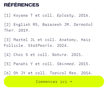
RÉFÉRENCES
[1] Koyama T et coll.
Eplasty.
2016.
[2] English RS, Barazesh JM.
Dermatol
Ther.
2019.
[3] Martel JL et coll. Anatomy, Hair
Follicle.
StatPearls.
2024.
[4] Choi S et coll.
Nature.
2021.
[5] Panahi Y et coll.
Skinmed.
2015.
[6] Oh JY et coll.
Toxicol Res.
2014.
Commencer ici
→