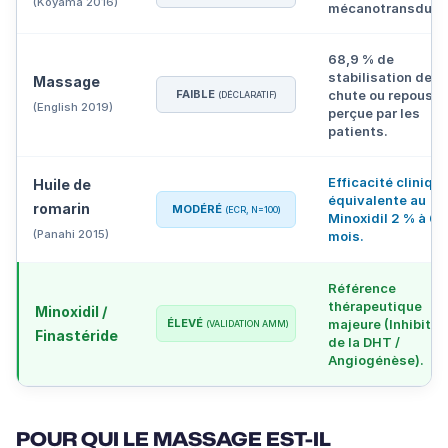
(Koyama 2016)
mécanotransducti
68,9 % de
stabilisation de la
Massage
FAIBLE
chute ou repouss
(DÉCLARATIF)
(English 2019)
perçue par les
patients.
Efficacité cliniqu
Huile de
équivalente au
romarin
MODÉRÉ
(ECR, N=100)
Minoxidil 2 % à 6
(Panahi 2015)
mois.
Référence
thérapeutique
Minoxidil /
ÉLEVÉ
majeure (Inhibitio
(VALIDATION AMM)
Finastéride
de la DHT /
Angiogénèse).
POUR QUI LE MASSAGE EST-IL