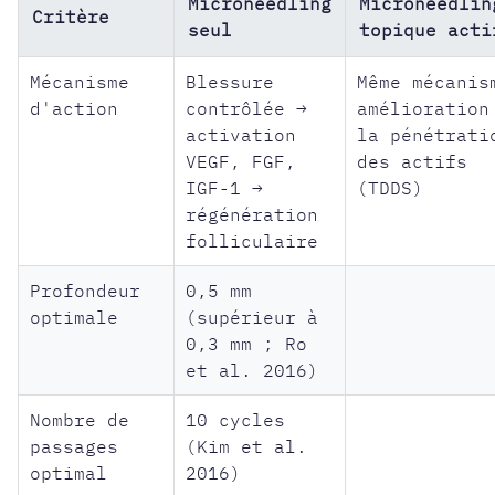
Microneedling
Microneedlin
Critère
seul
topique acti
Mécanisme
Blessure
Même mécanis
d'action
contrôlée →
amélioration
activation
la pénétrati
VEGF, FGF,
des actifs
IGF-1 →
(TDDS)
régénération
folliculaire
Profondeur
0,5 mm
optimale
(supérieur à
0,3 mm ; Ro
et al. 2016)
Nombre de
10 cycles
passages
(Kim et al.
optimal
2016)