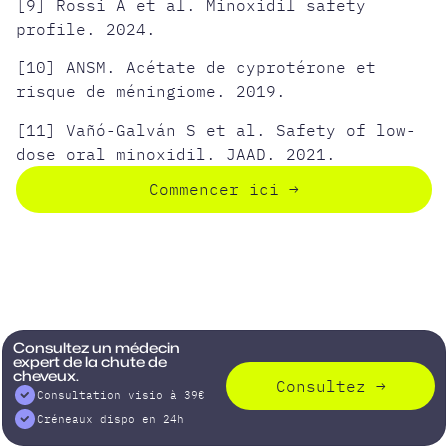
[9] Rossi A et al. Minoxidil safety
profile. 2024.
[10] ANSM. Acétate de cyprotérone et
risque de méningiome. 2019.
[11] Vañó-Galván S et al. Safety of low-
dose oral minoxidil. JAAD. 2021.
Commencer ici
→
Consultez un médecin
expert de la chute de
cheveux.
Consultez
→
Consultation visio à 39€
Créneaux dispo en 24h