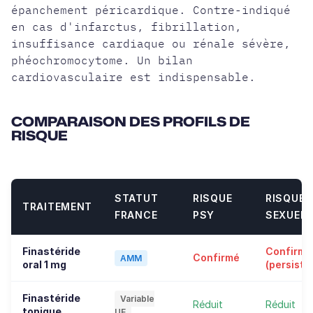
épanchement péricardique. Contre-indiqué
en cas d'infarctus, fibrillation,
insuffisance cardiaque ou rénale sévère,
phéochromocytome. Un bilan
cardiovasculaire est indispensable.
COMPARAISON DES PROFILS DE
RISQUE
STATUT
RISQUE
RISQUE
TRAITEMENT
FRANCE
PSY
SEXUEL
Finastéride
Confirmé
Confirmé
AMM
oral 1 mg
(persista
Finastéride
Variable
Réduit
Réduit
topique
UE