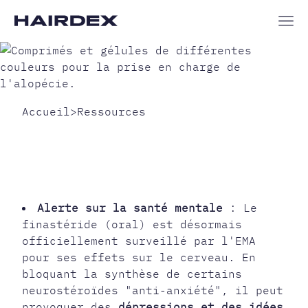
Accueil
>
Ressources
TRAITER LA CALVITIE :
LES RISQUES DES
PRODUITS
PHARMACEUTIQUES
Alerte sur la santé mentale
: Le
finastéride (oral) est désormais
officiellement surveillé par l'EMA
pour ses effets sur le cerveau. En
bloquant la synthèse de certains
neurostéroïdes "anti-anxiété", il peut
provoquer des
dépressions et des idées