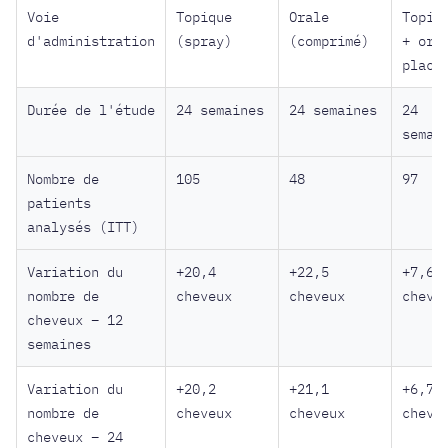
Voie
Topique
Orale
Topiq
d'administration
(spray)
(comprimé)
+ ora
place
Durée de l'étude
24 semaines
24 semaines
24
semai
Nombre de
105
48
97
patients
analysés (ITT)
Variation du
+20,4
+22,5
+7,6
nombre de
cheveux
cheveux
cheve
cheveux – 12
semaines
Variation du
+20,2
+21,1
+6,7
nombre de
cheveux
cheveux
cheve
cheveux – 24