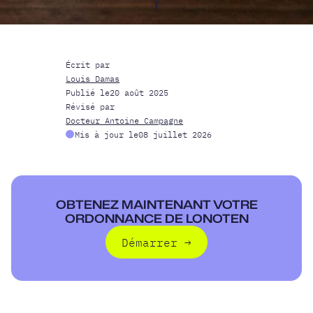
Écrit par
Louis Damas
Publié le
20 août 2025
Révisé par
Docteur Antoine Campagne
Mis à jour le
08 juillet 2026
OBTENEZ MAINTENANT VOTRE
ORDONNANCE DE LONOTEN
Démarrer
→
Démarrer