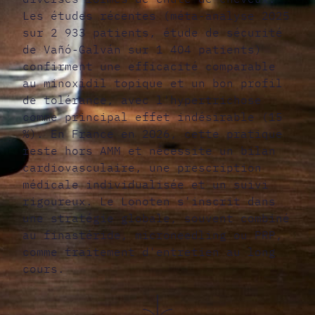
Les études récentes (méta-analyse 2025
sur 2 933 patients, étude de sécurité
de Vañó-Galván sur 1 404 patients)
confirment une efficacité comparable
au minoxidil topique et un bon profil
de tolérance, avec l'hypertrichose
comme principal effet indésirable (15
%). En France en 2026, cette pratique
reste hors AMM et nécessite un bilan
cardiovasculaire, une prescription
médicale individualisée et un suivi
rigoureux. Le Lonoten s'inscrit dans
une stratégie globale, souvent combiné
au finastéride, microneedling ou PRP,
comme traitement d'entretien au long
cours.