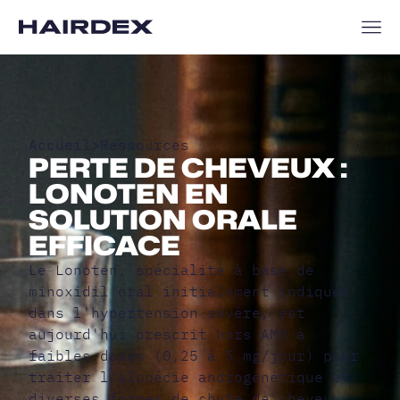
Accueil
>
Ressources
PERTE DE CHEVEUX :
LONOTEN EN
SOLUTION ORALE
EFFICACE
Le Lonoten, spécialité à base de
minoxidil oral initialement indiquée
dans l'hypertension sévère, est
aujourd'hui prescrit hors AMM à
faibles doses (0,25 à 5 mg/jour) pour
traiter l'alopécie androgénétique et
diverses formes de chute de cheveux.