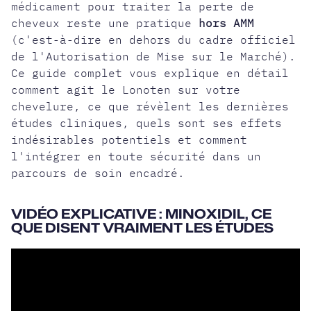
médicament pour traiter la perte de
cheveux reste une pratique
hors AMM
(c'est-à-dire en dehors du cadre officiel
de l'Autorisation de Mise sur le Marché).
Ce guide complet vous explique en détail
comment agit le Lonoten sur votre
chevelure, ce que révèlent les dernières
études cliniques, quels sont ses effets
indésirables potentiels et comment
l'intégrer en toute sécurité dans un
parcours de soin encadré.
VIDÉO EXPLICATIVE : MINOXIDIL, CE
QUE DISENT VRAIMENT LES ÉTUDES