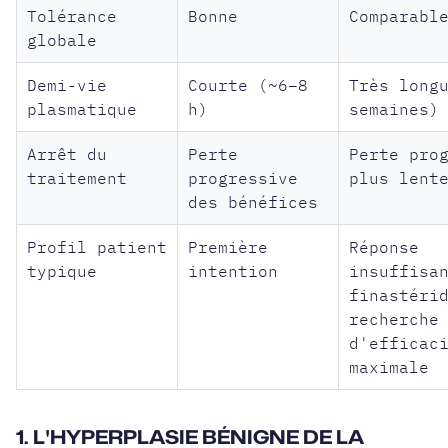
Tolérance
Bonne
Comparabl
globale
Demi-vie
Courte (~6–8
Très long
plasmatique
h)
semaines)
Arrêt du
Perte
Perte pro
traitement
progressive
plus lent
des bénéfices
Profil patient
Première
Réponse
typique
intention
insuffisa
finastéri
recherche
d'efficac
maximale
1. L'HYPERPLASIE BÉNIGNE DE LA