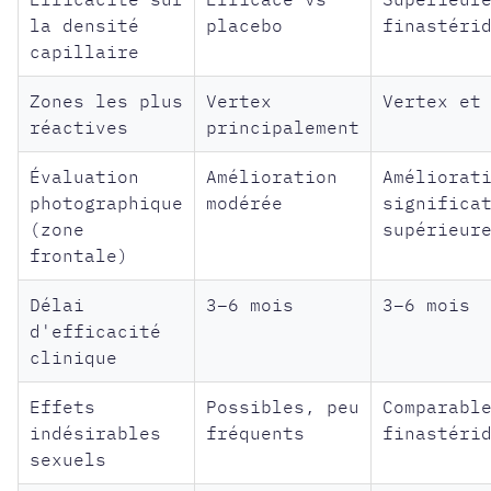
la densité
placebo
finastéri
capillaire
Zones les plus
Vertex
Vertex et
réactives
principalement
Évaluation
Amélioration
Améliorat
photographique
modérée
significa
(zone
supérieur
frontale)
Délai
3–6 mois
3–6 mois
d'efficacité
clinique
Effets
Possibles, peu
Comparabl
indésirables
fréquents
finastéri
sexuels