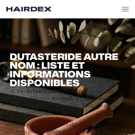
Accueil
>
Ressources
DUTASTERIDE AUTRE
NOM : LISTE ET
INFORMATIONS
DISPONIBLES
• Le
dutastéride
est commercialisé
sous le nom
Avodart
et de nombreux
génériques (Biogaran, Teva, Arrow,
Accord).
• Associé à la tamsulosine, il
devient
Combodart
ou
Duodart
en