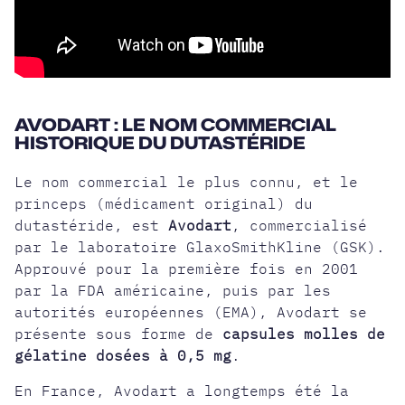
AVODART : LE NOM COMMERCIAL
HISTORIQUE DU DUTASTÉRIDE
Le nom commercial le plus connu, et le
princeps (médicament original) du
dutastéride, est
Avodart
, commercialisé
par le laboratoire GlaxoSmithKline (GSK).
Approuvé pour la première fois en 2001
par la FDA américaine, puis par les
autorités européennes (EMA), Avodart se
présente sous forme de
capsules molles de
gélatine dosées à 0,5 mg
.
En France, Avodart a longtemps été la