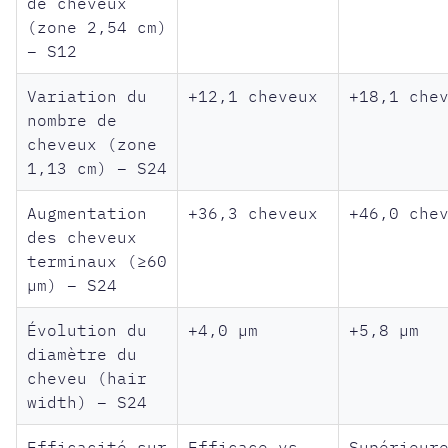
de cheveux
(zone 2,54 cm)
– S12
Variation du
+12,1 cheveux
+18,1 che
nombre de
cheveux (zone
1,13 cm) – S24
Augmentation
+36,3 cheveux
+46,0 che
des cheveux
terminaux (≥60
µm) – S24
Évolution du
+4,0 µm
+5,8 µm
diamètre du
cheveu (hair
width) – S24
Efficacité sur
Efficace vs
Supérieur