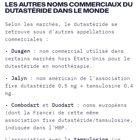
LES AUTRES NOMS COMMERCIAUX DU
DUTASTÉRIDE DANS LE MONDE
Selon les marchés, le dutastéride se
retrouve sous d'autres appellations
commerciales :
•
Duagen
: nom commercial utilisé dans
certains marchés hors États-Unis pour le
dutastéride en monothérapie.
•
Jalyn
: nom américain de l'association
fixe dutastéride 0,5 mg + tamsulosine 0,4
mg.
•
Combodart
et
Duodart
: noms européens
(dont la France) de cette même
association fixe
dutastéride/tamsulosine
,
indiquée dans l'HBP.
L'association avec la
tamsulosine
(un