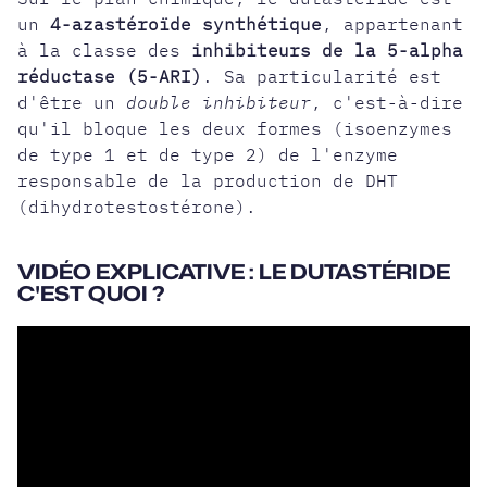
un
4-azastéroïde synthétique
, appartenant
à la classe des
inhibiteurs de la 5-alpha
réductase (5-ARI)
. Sa particularité est
d'être un
double inhibiteur
, c'est-à-dire
qu'il bloque les deux formes (isoenzymes
de type 1 et de type 2) de l'enzyme
responsable de la production de DHT
(dihydrotestostérone).
VIDÉO EXPLICATIVE : LE DUTASTÉRIDE
C'EST QUOI ?