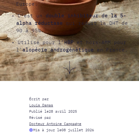
Europe.
• C'est un
double inhibiteur de la 5-
alpha réductase
qui réduit la DHT de
90 à 95%.
• Utilisé pour l'
HBP
et hors-AMM pour
l'
alopécie androgénétique
en France.
Écrit par
Louis Damas
Publié le
28 avril 2025
Révisé par
Docteur Antoine Campagne
Mis à jour le
08 juillet 2026