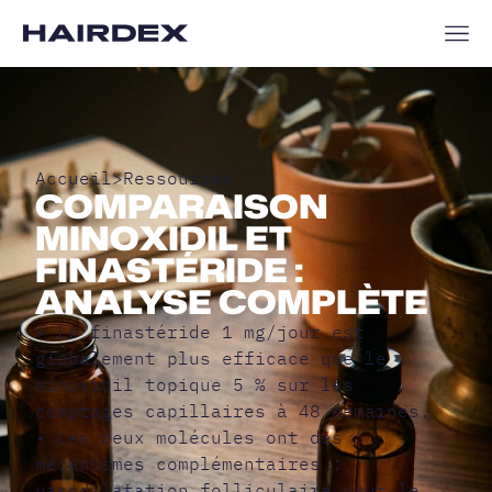
Accueil
>
Ressources
COMPARAISON
MINOXIDIL ET
FINASTÉRIDE :
ANALYSE COMPLÈTE
• Le finastéride 1 mg/jour est
globalement plus efficace que le
minoxidil topique 5 % sur les
comptages capillaires à 48 semaines.
• Les deux molécules ont des
mécanismes complémentaires :
vasodilatation folliculaire pour le