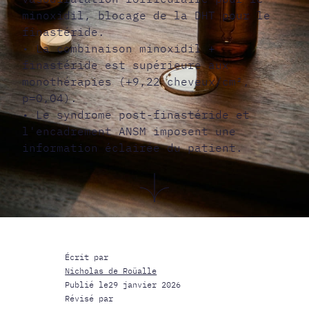
minoxidil, blocage de la DHT pour le
finastéride.
• La combinaison minoxidil +
finastéride est supérieure aux
monothérapies (+9,22 cheveux/cm²,
p=0,04).
• Le syndrome post-finastéride et
l'encadrement ANSM imposent une
information éclairée du patient.
Écrit par
Nicholas de Roüalle
Publié le
29 janvier 2026
Révisé par