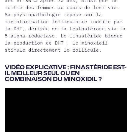
ans et 80 % après 70 ans, ainsi que la
moitié des femmes au cours de leur vie.
Sa physiopathologie repose sur la
miniaturisation folliculaire induite par
la DHT, dérivée de la testostérone via la
5-alpha-réductase. Le finastéride bloque
la production de DHT ; le minoxidil
stimule directement le follicule.
VIDÉO EXPLICATIVE : FINASTÉRIDE EST-
IL MEILLEUR SEUL OU EN
COMBINAISON DU MINOXIDIL ?