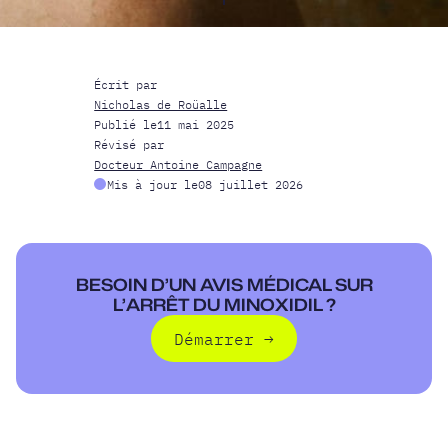
Écrit par
Nicholas de Roüalle
Publié le
11 mai 2025
Révisé par
Docteur Antoine Campagne
Mis à jour le
08 juillet 2026
BESOIN D’UN AVIS MÉDICAL SUR
L’ARRÊT DU MINOXIDIL ?
Démarrer
→
Démarrer