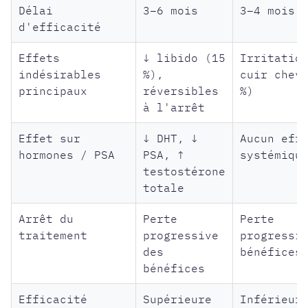
Délai
3–6 mois
3–4 mois
d'efficacité
Effets
↓ libido (15
Irritatio
indésirables
%),
cuir chev
principaux
réversibles
%)
à l'arrêt
Effet sur
↓ DHT, ↓
Aucun eff
hormones / PSA
PSA, ↑
systémiqu
testostérone
totale
Arrêt du
Perte
Perte
traitement
progressive
progressi
des
bénéfices
bénéfices
Efficacité
Supérieure
Inférieur