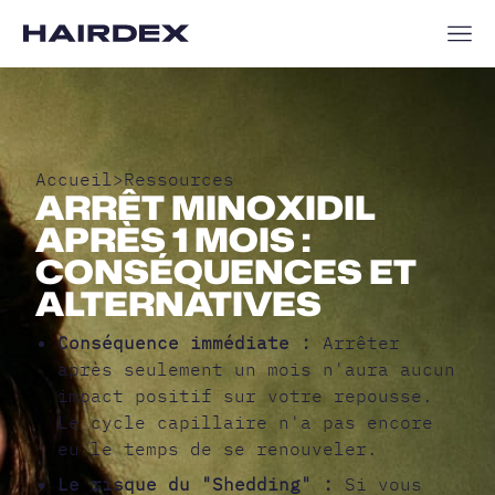
Accueil
>
Ressources
ARRÊT MINOXIDIL
APRÈS 1 MOIS :
CONSÉQUENCES ET
ALTERNATIVES
Conséquence immédiate :
Arrêter
après seulement un mois n'aura aucun
impact positif sur votre repousse.
Le cycle capillaire n'a pas encore
eu le temps de se renouveler.
Le risque du "Shedding" :
Si vous