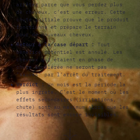
arrêtez parce que vous perdez
plus
de cheveux, c'est une erreur. Cette
chute initiale prouve que le produit
fonctionne et prépare le terrain
pour de nouveaux cheveux.
Retour à la case départ :
Tout
bénéfice potentiel est annulé. Les
cheveux qui étaient en phase de
chute accélérée ne seront pas
"sauvés" par l'arrêt du traitement.
Verdict :
Un mois est la période la
plus ingrate. C'est le moment où les
effets secondaires (irritations,
chute) sont au maximum alors que les
résultats sont encore invisibles.