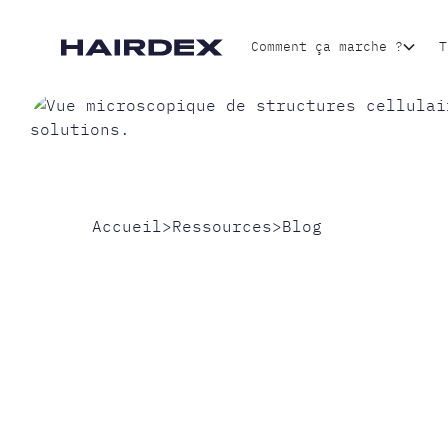
Comment ça marche ?
T
Accueil
>
Ressources
>
Blog
COVID ET
CHEVEUX 
STRATÉGI
EFFICACE