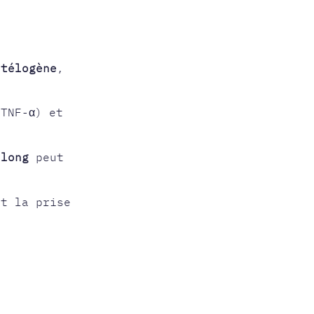
 télogène
,
TNF-α) et
 long
peut
nt la prise