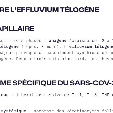
E L'EFFLUVIUM TÉLOGÈNE
APILLAIRE
suit trois phases :
anagène
(croissance, 2 à
télogène
(repos, 3 mois). L'
effluvium télogèn
majeur provoque un basculement synchrone de n
ogène. Deux à trois mois plus tard, ces cheve
ME SPÉCIFIQUE DU SARS-COV-
ique
: libération massive de IL-1, IL-6, TNF-
 systémique
: apoptose des kératinocytes foll