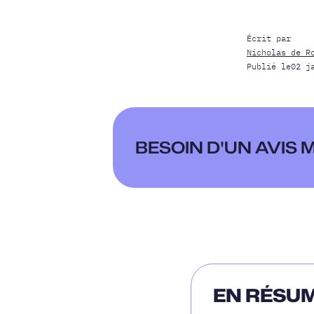
Écrit par
Nicholas de R
Publié le
02 j
BESOIN D'UN AVIS
EN RÉSUM