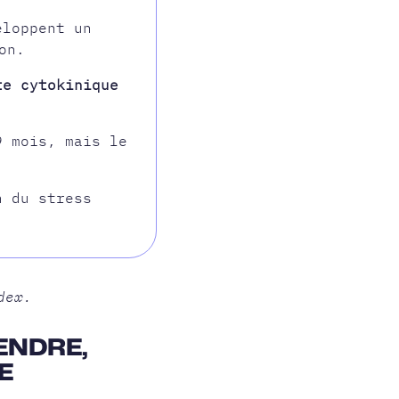
loppent un
on.
te cytokinique
 mois, mais le
n du stress
dex.
ENDRE,
E