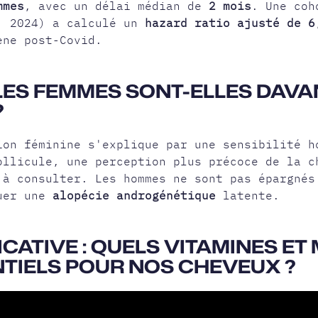
mmes
, avec un délai médian de
2 mois
. Une coh
, 2024) a calculé un
hazard ratio ajusté de 6
ène post-Covid.
LES FEMMES SONT-ELLES DAV
?
ion féminine s'explique par une sensibilité h
ollicule, une perception plus précoce de la c
 à consulter. Les hommes ne sont pas épargnés
quer une
alopécie androgénétique
latente.
ICATIVE : QUELS VITAMINES ET
TIELS POUR NOS CHEVEUX ?