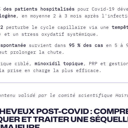
% des patients hospitalisés
pour Covid-19 déve
logène
, en moyenne 2 à 3 mois après l'infecti
-2
perturbe le cycle capillaire via une
tempê
) et un stress oxydatif systémique.
 spontanée
survient dans
95 % des cas
en 5 à 9
ut prolonger la chute.
gique ciblé,
minoxidil topique
, PRP et gestio
la prise en charge la plus efficace.
ontenu validé par le comité scientifique Hair
CHEVEUX POST-COVID : COMPR
UER ET TRAITER UNE SÉQUELL
 MAJEURE