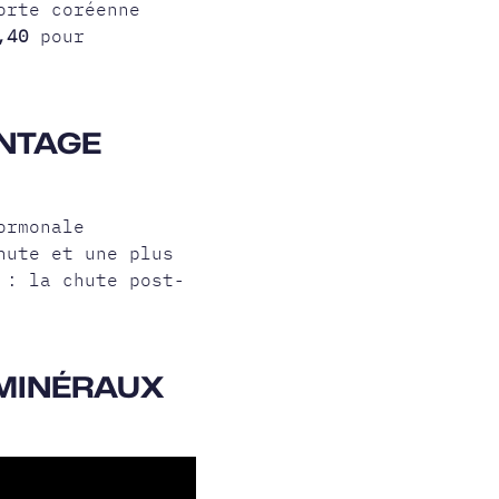
orte coréenne
,40
pour
ANTAGE
ormonale
hute et une plus
 : la chute post-
 MINÉRAUX