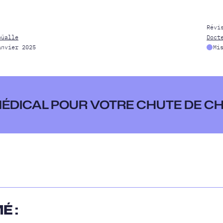
Révi
oüalle
Doct
anvier 2025
Mi
 MÉDICAL POUR VOTRE CHUTE DE C
É :