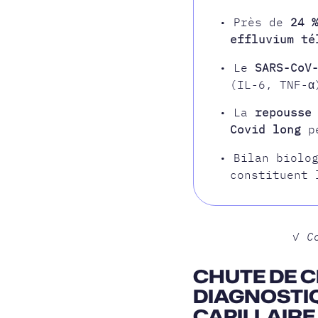
• Près de
24 
effluvium té
• Le
SARS-CoV
(IL-6, TNF-α
• La
repousse
Covid long
pe
• Bilan biolo
constituent 
✓ C
CHUTE DE 
DIAGNOSTIQ
CAPILLAIRE