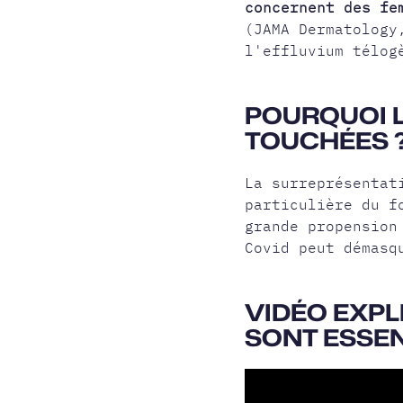
concernent des fe
(JAMA Dermatology
l'effluvium télog
POURQUOI 
TOUCHÉES 
La surreprésentat
particulière du f
grande propension
Covid peut démas
VIDÉO EXPL
SONT ESSEN