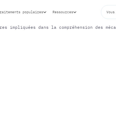
raitements populaires
Ressources
Vous
 CHUTE DE
:
ES
S POUR LA