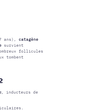
 7 ans),
catagène
e
survient
ombreux follicules
ux tombent
2
α, inducteurs de
iculaires.