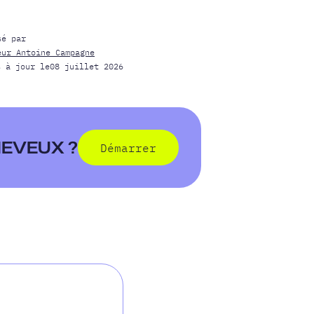
sé par
eur Antoine Campagne
s à jour le
08 juillet 2026
HEVEUX ?
Démarrer
Démarrer