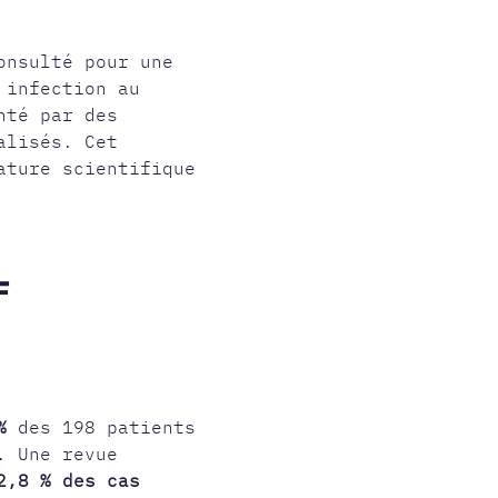
onsulté pour une
 infection au
nté par des
alisés. Cet
ature scientifique
F
%
des 198 patients
. Une revue
2,8 % des cas